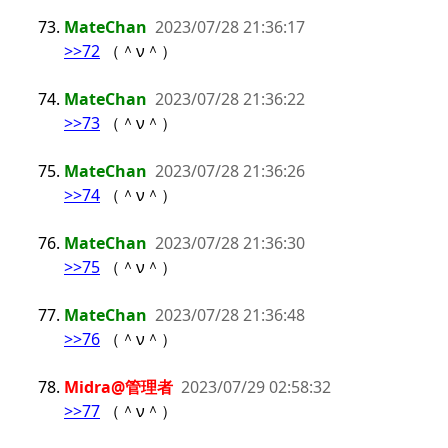
MateChan
2023/07/28 21:36:17
>>72
 （＾ν＾）
MateChan
2023/07/28 21:36:22
>>73
 （＾ν＾）
MateChan
2023/07/28 21:36:26
>>74
 （＾ν＾）
MateChan
2023/07/28 21:36:30
>>75
 （＾ν＾）
MateChan
2023/07/28 21:36:48
>>76
 （＾ν＾）
Midra@管理者
2023/07/29 02:58:32
>>77
 （＾ν＾）