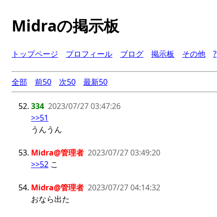
Midraの掲示板
トップページ
プロフィール
ブログ
掲示板
その他
?
全部
前50
次50
最新50
334
2023/07/27 03:47:26
>>51
うんうん
Midra@管理者
2023/07/27 03:49:20
>>52
 こ
Midra@管理者
2023/07/27 04:14:32
おなら出た