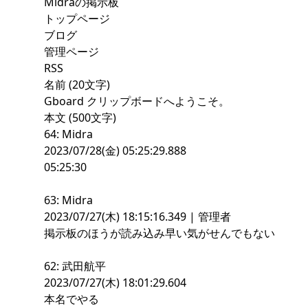
Midraの掲示板
トップページ
ブログ
管理ページ
RSS
名前 (20文字)
Gboard クリップボードへようこそ。
本文 (500文字)
64: Midra
2023/07/28(金) 05:25:29.888
05:25:30
63: Midra
2023/07/27(木) 18:15:16.349 | 管理者
掲示板のほうが読み込み早い気がせんでもない
62: 武田航平
2023/07/27(木) 18:01:29.604
本名でやる