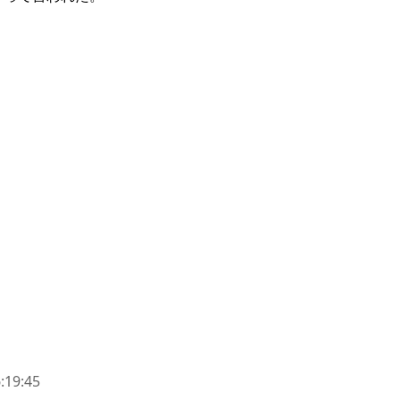
:19:45