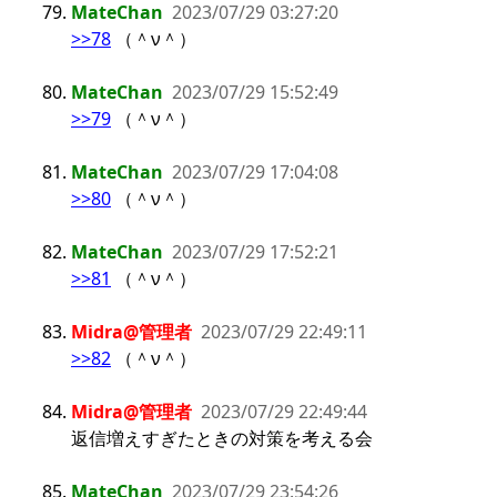
MateChan
2023/07/29 03:27:20
>>78
 （＾ν＾）
MateChan
2023/07/29 15:52:49
>>79
 （＾ν＾）
MateChan
2023/07/29 17:04:08
>>80
 （＾ν＾）
MateChan
2023/07/29 17:52:21
>>81
 （＾ν＾）
Midra@管理者
2023/07/29 22:49:11
>>82
 （＾ν＾）
Midra@管理者
2023/07/29 22:49:44
返信増えすぎたときの対策を考える会
MateChan
2023/07/29 23:54:26