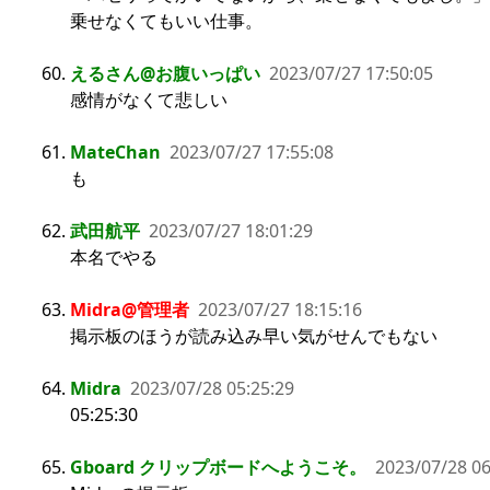
乗せなくてもいい仕事。
えるさん@お腹いっぱい
2023/07/27 17:50:05
感情がなくて悲しい
MateChan
2023/07/27 17:55:08
も
武田航平
2023/07/27 18:01:29
本名でやる
Midra@管理者
2023/07/27 18:15:16
掲示板のほうが読み込み早い気がせんでもない
Midra
2023/07/28 05:25:29
05:25:30
Gboard クリップボードへようこそ。
2023/07/28 06