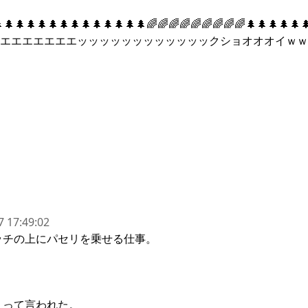
🌲🌲🌲🌲🌲🌲🌲🌲🌲🌈🌈🌈🌈🌈🌈🌈🌈🌈🌲🌲🌲🌲🌲🌲🌲
エエエエエエエッッッッッッッッッッッックショオオオイｗｗ
7 17:49:02
ッチの上にパセリを乗せる仕事。
 って言われた。